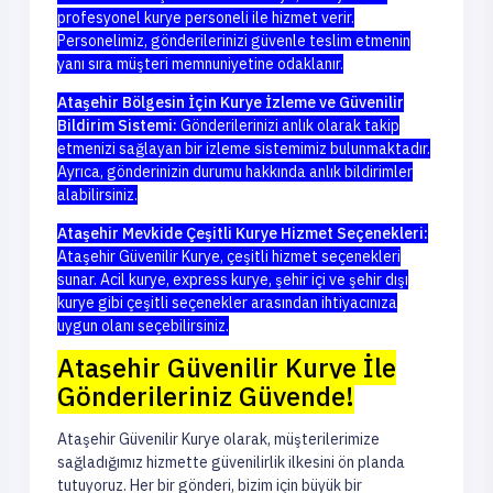
profesyonel kurye personeli ile hizmet verir.
Personelimiz, gönderilerinizi güvenle teslim etmenin
yanı sıra müşteri memnuniyetine odaklanır.
Ataşehir Bölgesin İçin Kurye İzleme ve Güvenilir
Bildirim Sistemi:
Gönderilerinizi anlık olarak takip
etmenizi sağlayan bir izleme sistemimiz bulunmaktadır.
Ayrıca, gönderinizin durumu hakkında anlık bildirimler
alabilirsiniz.
Ataşehir Mevkide Çeşitli Kurye Hizmet Seçenekleri:
Ataşehir Güvenilir Kurye, çeşitli hizmet seçenekleri
sunar. Acil kurye, express kurye, şehir içi ve şehir dışı
kurye gibi çeşitli seçenekler arasından ihtiyacınıza
uygun olanı seçebilirsiniz.
Ataşehir Güvenilir Kurye İle
Gönderileriniz Güvende!
Ataşehir Güvenilir Kurye olarak, müşterilerimize
sağladığımız hizmette güvenilirlik ilkesini ön planda
tutuyoruz. Her bir gönderi, bizim için büyük bir