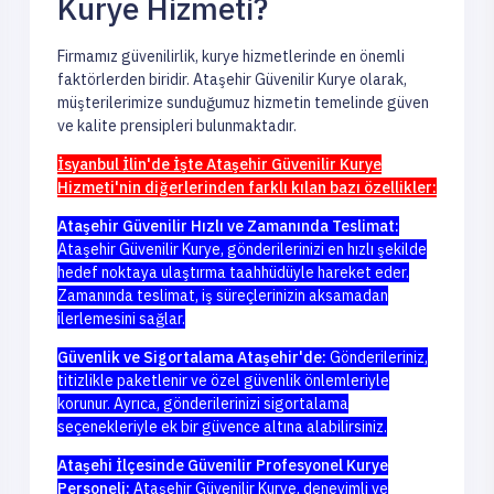
Kurye Hizmeti?
Firmamız güvenilirlik, kurye hizmetlerinde en önemli
faktörlerden biridir. Ataşehir Güvenilir Kurye olarak,
müşterilerimize sunduğumuz hizmetin temelinde güven
ve kalite prensipleri bulunmaktadır.
İsyanbul İlin'de İşte Ataşehir Güvenilir Kurye
Hizmeti'nin diğerlerinden farklı kılan bazı özellikler:
Ataşehir Güvenilir Hızlı ve Zamanında Teslimat:
Ataşehir Güvenilir Kurye, gönderilerinizi en hızlı şekilde
hedef noktaya ulaştırma taahhüdüyle hareket eder.
Zamanında teslimat, iş süreçlerinizin aksamadan
ilerlemesini sağlar.
Güvenlik ve Sigortalama Ataşehir'de:
Gönderileriniz,
titizlikle paketlenir ve özel güvenlik önlemleriyle
korunur. Ayrıca, gönderilerinizi sigortalama
seçenekleriyle ek bir güvence altına alabilirsiniz.
Ataşehi İlçesinde Güvenilir Profesyonel Kurye
Personeli:
Ataşehir Güvenilir Kurye, deneyimli ve