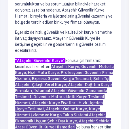
sorumluluktur ve bu sorumluluğun bilinciyle hareket
ediyoruz. İşte bu nedenle, Ataşehir Güvenilir Kurye
Hizmeti, bireylerin ve işletmelerin güvenini kazanmış ve
bölgede tercih edilen bir kurye firması olmuştur.
Eğer siz de hızlı, güvenilir ve kaliteli bir kurye hizmetine
ihtiyaç duyuyorsanız, Ataşehir Güvenilir Kurye ile
iletişime geçebilir ve gönderilerinizi güvenle teslim
edebilirsiniz.
''Ataşehir Güvenilir Kurye"
konusu için firmamız
kesintisiz hizmetleri
Ataşehir Kurye, Güvenilir Motorlu
Kurye,
Hızlı Moto Kurye, Profesyonel Güvenilir Firma
Hizmeti, Express Güvenli Kargo Teslimat, Şehir İçi
Ataşehir Çıkışlı Yerel Kurye, Ataşehir Dağıtım Kurye
Firmaları, İstanbul Ataşehir Güvenilir Zamanında
Teslimat, Güvenilir Motorsikletli Kurye Teslimat
Hizmeti, Ataşehir Kurye Fiyatları, Hızlı İlçeden
İlçeye Teslimat, Ataşehir Online Kurye, Kurye
Hizmeti İzleme ve Kargo Takip Sistemi Ataşehir,
Ekonomik Uygun Şehir Dışı Kurye, Ataşehir Şehirler
Arası Güvenilir Kurye Hizmetleri
ve buna benzer tüm