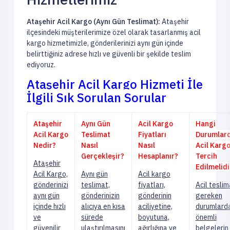
Ataşehir Acil Kargo (Aynı Gün Teslimat):
Ataşehir
ilçesindeki müşterilerimize özel olarak tasarlanmış acil
kargo hizmetimizle, gönderilerinizi aynı gün içinde
belirttiğiniz adrese hızlı ve güvenli bir şekilde teslim
ediyoruz.
Ataşehir Acil Kargo Hizmeti İle
İlgili Sık Sorulan Sorular
Ataşehir
Aynı Gün
Acil Kargo
Hangi
Acil Kargo
Teslimat
Fiyatları
Durumlar
Nedir?
Nasıl
Nasıl
Acil Karg
Gerçekleşir?
Hesaplanır?
Tercih
Ataşehir
Edilmelidi
Acil Kargo,
Aynı gün
Acil kargo
gönderinizi
teslimat,
fiyatları,
Acil teslim
aynı gün
gönderinizin
gönderinin
gereken
içinde hızlı
alıcıya en kısa
aciliyetine,
durumlarda
ve
sürede
boyutuna,
önemli
güvenilir
ulaştırılmasını
ağırlığına ve
belgelerin