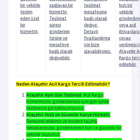
bir şekilde
sağlayan bir
teslimat
hızlı bir
teslim
hizmettir.
mesafesine
şekilde
eden özel
Teslimat
bağlı olarak
gönderilm
bir
süresi
değişir.
veya acil
hizmettir.
gönderinin
Detaylı
ihtiyaçlara
türüne ve
fiyatlandırma
cevap
mesafeye
için bize
verilmesi i
bağlı olarak
ulaşabilirsiniz.
Ataşehir Ac
değişebilir.
Kargo terc
edilebilir.
Neden Ataşehir Acil Kargo Tercih Edilmelidir?
Ataşehir Aynı Gün Teslimat:
Acil Kargo
hizmetimizle, gönderilerinizi aynı gün içinde
teslimatını gerçekleştiriyoruz.
Ataşehir Hızlı ve Güvenilir Kurye Hizmeti:
Deneyimli ekibimiz ve modern taşıma
tekniklerimizle, gönderilerinizi hızlı ve güvenilir bir
şekilde taşıyoruz.